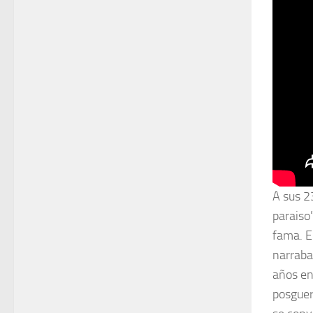
A sus 2
paraiso
fama. En
narraba
años en
posguer