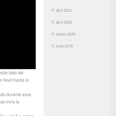
abril 2022
abril 2020
marzo 2020
junio 2019
este lado del
o llevó hasta la
ado durante esos
e vivía la