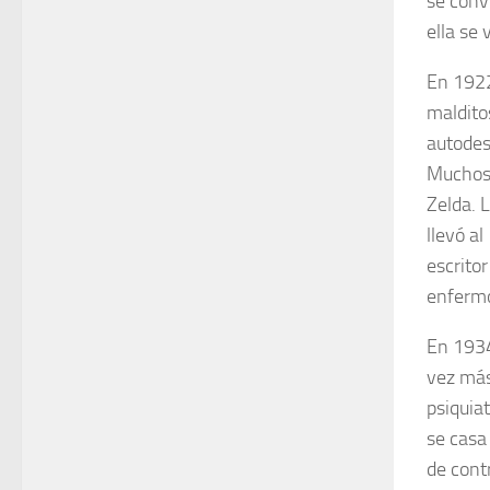
se conv
ella se 
En 1922
malditos
autodes
Muchos 
Zelda. 
llevó al
escrito
enfermó
En 1934
vez más
psiquia
se casa
de contr