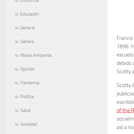
Economía
Educación
General
Francis
Género
1896. H
escuela
Medio Ambiente
debido a
Opinión
Scotty 
Pandemia
Scotty 
publica
Política
escribi
of the
Salud
socialm
Sociedad
así a n