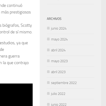
onde continuó
s más prestigiosos
ARCHIVOS
 biógrafos, Scotty
junio 2024
ontrol de sí mismo.
mayo 2024
 estudios, ya que
 de
abril 2024
imera guerra
mayo 2023
n la que contrajo
abril 2023
septiembre 2022
julio 2022
junio 2022