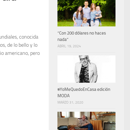
“Con 200 dólares no haces
mundiales, conocida
nada”
s, de lo bello y lo
ABRIL 19, 2024
eño americano, pero
#YoMeQuedoEnCasa edición
MODA
MARZO 31, 2020