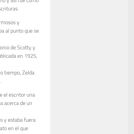
ño y así fue como
crituras.
ermosos y
ba al punto que se
onio de Scotty y
blicada en 1925,
co tiempo, Zelda
.
e el escritor una
ba acerca de un
s y estaba fuera
lato en el que