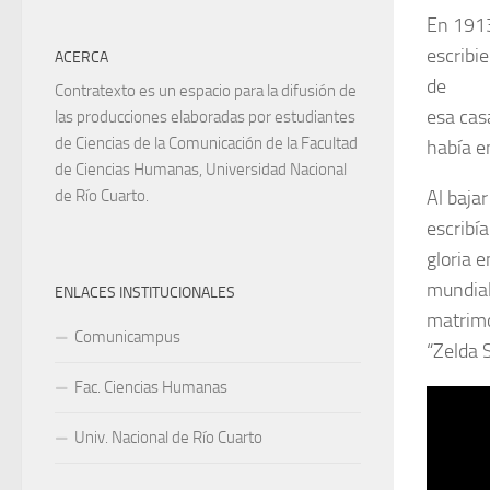
En 1913
escribie
ACERCA
de
Contratexto es un espacio para la difusión de
esa cas
las producciones elaboradas por estudiantes
de Ciencias de la Comunicación de la Facultad
había e
de Ciencias Humanas, Universidad Nacional
Al baja
de Río Cuarto.
escribí
gloria e
mundial
ENLACES INSTITUCIONALES
matrim
Comunicampus
“Zelda 
Fac. Ciencias Humanas
Univ. Nacional de Río Cuarto