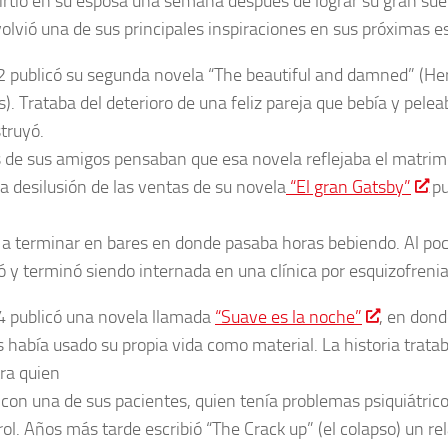
irtió en su esposa una semana después de lograr su gran sue
volvió una de sus principales inspiraciones en sus próximas es
 publicó su segunda novela “The beautiful and damned” (H
). Trataba del deterioro de una feliz pareja que bebía y pelea
truyó.
de sus amigos pensaban que esa novela reflejaba el matrim
La desilusión de las ventas de su novela
“El gran Gatsby”
pu
r a terminar en bares en donde pasaba horas bebiendo. Al po
 y terminó siendo internada en una clínica por esquizofrenia
 publicó una novela llamada
“Suave es la noche”
, en dond
 había usado su propia vida como material. La historia trata
tra quien
 con una de sus pacientes, quien tenía problemas psiquiátrico
ol. Años más tarde escribió “The Crack up” (el colapso) un re