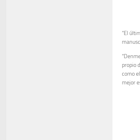
“El últ
manuscr
“Denme u
propio 
como el
mejor es