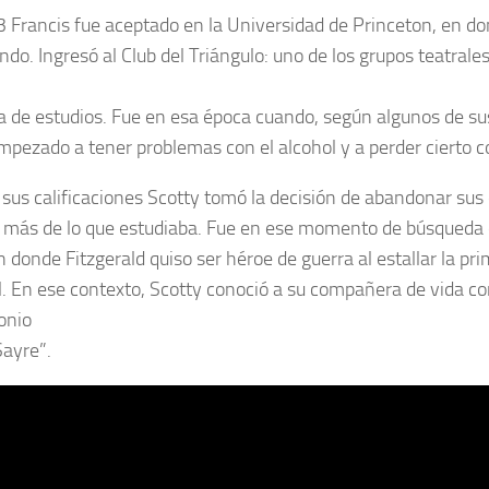
 Francis fue aceptado en la Universidad de Princeton, en d
ndo. Ingresó al Club del Triángulo: uno de los grupos teatrale
a de estudios. Fue en esa época cuando, según algunos de sus
mpezado a tener problemas con el alcohol y a perder cierto c
r sus calificaciones Scotty tomó la decisión de abandonar sus
a más de lo que estudiaba. Fue en ese momento de búsqueda
n donde Fitzgerald quiso ser héroe de guerra al estallar la pr
. En ese contexto, Scotty conoció a su compañera de vida co
onio
Sayre”.