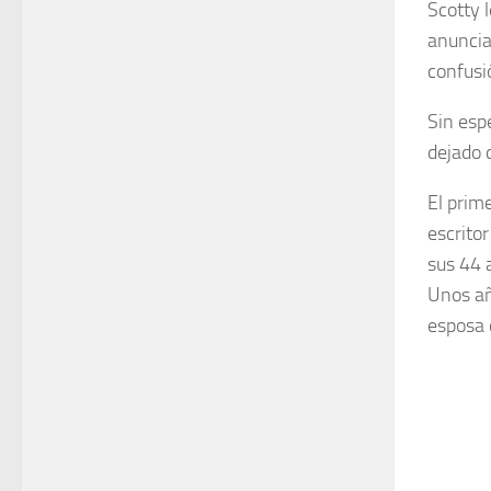
Scotty l
anuncia
confusi
Sin esp
dejado 
El prime
escritor
sus 44 
Unos añ
esposa d