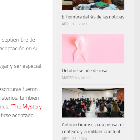
El hombre detrás de las noticias
ABRIL 15, 2023
de septiembre de
 aceptación en su
gar y ser especial.
Octubre se tiñe de rosa
MARZO 31, 2020
escrituras fueron
misterios, también
nes.
“The Mystery
ntirse aceptado
Antonio Gramsci para pensar el
contexto y la militancia actual
ABRIL 25, 2024