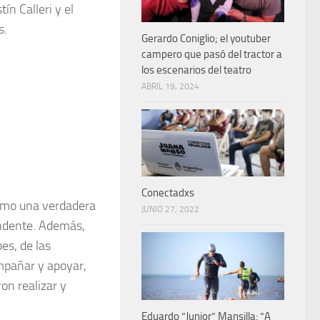
n Calleri y el
s.
Gerardo Coniglio; el youtuber
campero que pasó del tractor a
los escenarios del teatro
ABRIL 19, 2024
Conectadxs
como una verdadera
JUNIO 27, 2022
endente. Además,
es, de las
ompañar y apoyar,
on realizar y
Eduardo “Junior” Mansilla: “A