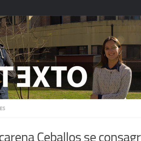
ES
arena Ceballos se consagr