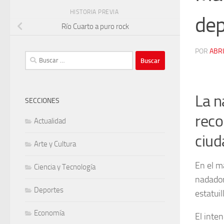
HISTORIA PREVIA
dep
Río Cuarto a puro rock
POR
ABR
Buscar:
La n
SECCIONES
reco
Actualidad
ciud
Arte y Cultura
En el m
Ciencia y Tecnología
nadador
Deportes
estatui
Economía
El inte