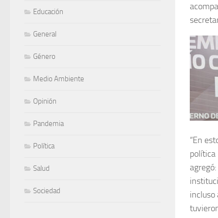
acompañ
Educación
secreta
General
Género
Medio Ambiente
Opinión
Pandemia
“En est
Política
polític
agregó:
Salud
institu
Sociedad
incluso
tuviero