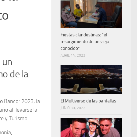
to
Fiestas clandestinas: ”el
resurgimiento de un viejo
conocido”
ABRIL 14, 2023
, un
no de la
to Bancor 2023, la
El Multiverso de las pantallas
JUNIO 30, 2022
ño al llevarse la
te y Turismo.
monia,