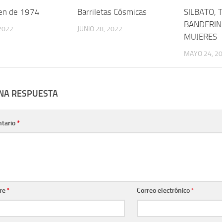
en de 1974
Barriletas Cósmicas
SILBATO, 
BANDERIN
 2022
JUNIO 28, 2022
MUJERES
MAYO 24, 2
UNA RESPUESTA
tario
*
re
*
Correo electrónico
*