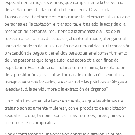
especialmente mujeres y niños, que complementa la Convención
de las Naciones Unidas contra la Delincuencia Organizada
Transnacional. Conforme este instrumento Internacional, la trata de
personas es
“la captación, el transporte, el traslado, la acogida o la
recepción de personas, recurriendo a la amenaza o al uso de la
fuerza u otras formas de coacción, al rapto, al fraude, al engaño, al
abuso de poder o de una situación de vulnerabilidad o a la concesión
o recepción de pagos o beneficios para obtener el consentimiento
de una personas que tenga autoridad sobre otra, con fines de
explotación. Esa explotación incluirá, como mínimo, la explotación
de la prostitución ajena u otras formas de explotación sexual, los
trabajo o servicios forzados, la esclavitud o las prácticas análogas a
la esclavitud, la servidumbre o la extracción de órganos”
.
Un punto fundamental a tener en cuenta, es que las víctimas de
trata no son solamente mujeres y con el propósito de explotación
sexual, si no que, también son víctimas hombres, niñas y niños, y
con numerosos propósitos.
Nos encontramos en una época en donde lo digital es un punto