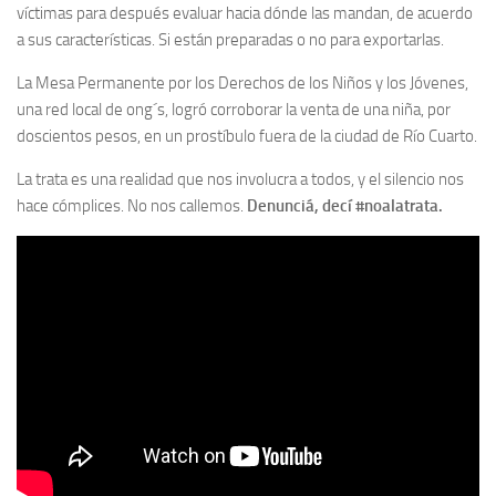
víctimas para después evaluar hacia dónde las mandan, de acuerdo
a sus características. Si están preparadas o no para exportarlas.
La Me­sa Per­ma­nen­te por los De­re­chos de los Ni­ños y los Jó­ve­nes,
una red local de ong´s, logró corroborar la ven­ta de una ni­ña, por
doscientos pesos, en un pros­tí­bu­lo fue­ra de la ciu­dad de Río Cuar­to.
La trata es una realidad que nos involucra a todos, y el silencio nos
hace cómplices. No nos callemos.
Denunciá, decí #noalatrata.