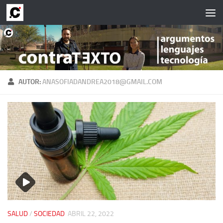
Saltar al contenido
AUTOR:
ANASOFIADANDREA2018@GMAIL.COM
SALUD
/
SOCIEDAD
ABRIL 22, 2022