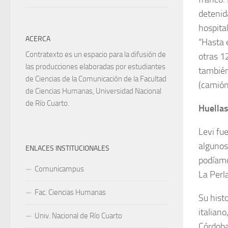
detenid
hospita
ACERCA
“Hasta 
Contratexto es un espacio para la difusión de
otras 12
las producciones elaboradas por estudiantes
también 
de Ciencias de la Comunicación de la Facultad
(camión
de Ciencias Humanas, Universidad Nacional
de Río Cuarto.
Huellas
Levi fu
algunos
ENLACES INSTITUCIONALES
podíamo
Comunicampus
La Perl
Fac. Ciencias Humanas
Su hist
italiano
Univ. Nacional de Río Cuarto
Córdoba