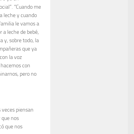
social”. “Cuando me
a leche y cuando
 familia le vamos a
r a leche de bebé,
 y, sobre todo, la
compañeras que ya
 con la voz
o hacemos con
minarnos, pero no
s veces piensan
r que nos
có que nos