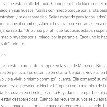
ilia que estaba allí detenido. Cuando por fin lo liberaron, el 
ado en sus huesos: “Salías con miedo porque por la ruta pas
estraban y te desaparecían. Salías mirando para todos lados”
ando sube al ómnibus, Alberto Levi trata de sentarse cerca de
ajarse rápido. “Uno creía por ahí que las cosas estaban super
 medio rayados por el miedo, por la paranoia. Cada uno lo h
 sale”, admite.
ias
tancia estuvo presente siempre en la vida de Mercedes Brusa
aba en política. Fue detenido en el año ´55 por la Revolución 
 volvió a vivir lo mismo conmigo”, cuenta. Ella comenzó su mi
asumiera el presidente Héctor Cámpora como miembro de la
ta. Estudiaba en el colegio Cristo Rey, donde compartió aul
 están desaparecidas. Cuando las recuerda su voz se quiebra. 
tuvo el apoyo de su familia y pudo sobreponerse a lo vivido. P