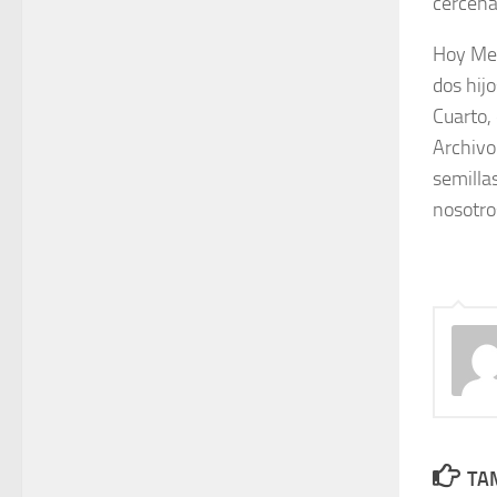
cercena
Hoy Mer
dos hij
Cuarto, 
Archivo
semilla
nosotro
TAM