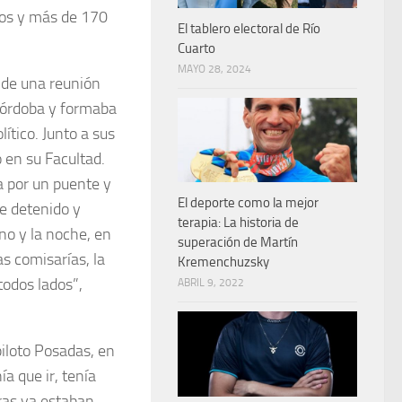
dos y más de 170
El tablero electoral de Río
Cuarto
MAYO 28, 2024
, de una reunión
Córdoba y formaba
ítico. Junto a sus
 en su Facultad.
a por un puente y
El deporte como la mejor
ue detenido y
terapia: La historia de
no y la noche, en
superación de Martín
s comisarías, la
Kremenchuzsky
todos lados”,
ABRIL 9, 2022
iloto Posadas, en
a que ir, tenía
ras ya estaban