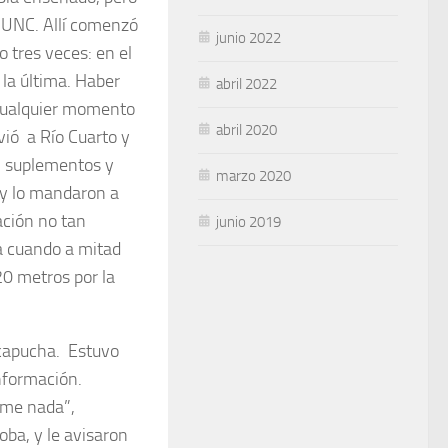
a UNC. Allí comenzó
junio 2022
o tres veces: en el
 la última. Haber
abril 2022
n cualquier momento
abril 2020
vió a Río Cuarto y
s, suplementos y
marzo 2020
o y lo mandaron a
ación no tan
junio 2019
da cuando a mitad
 20 metros por la
 capucha. Estuvo
información.
rme nada”,
oba, y le avisaron