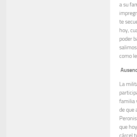
a su fam
impregn
te secu
hoy, cu
poder b
salimos
como le
Ausenc
La mili
particip
familia
de que 
Peronis
que hoy
cárcel 