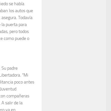
miedo se había
aban los autos que
, asegura. Todavía
 la puerta para
adas, pero todos
ace como puede o
. Su padre
Libertadora. “Mi
litancia poco antes
 Juventud
a con compañeras
A salir de la
ero ya en