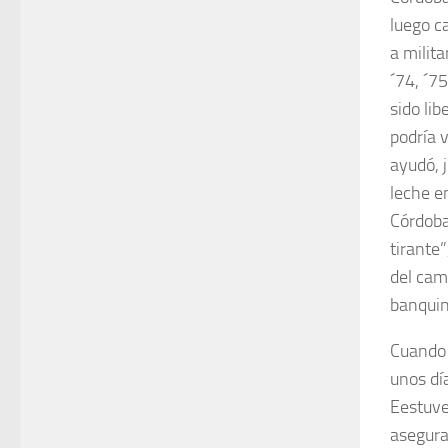
luego c
a milita
´74, ´75
sido li
podría 
ayudó, 
leche e
Córdoba
tirante
del cami
banquin
Cuando 
unos día
Eestuve
asegura