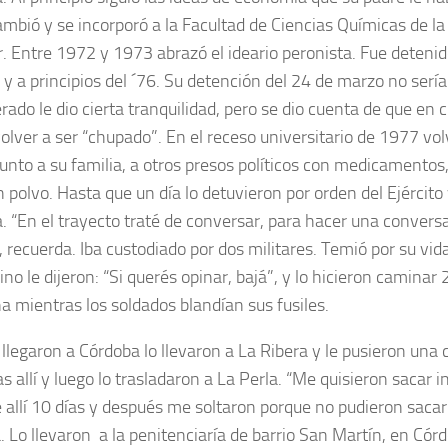
ambió y se incorporó a la Facultad de Ciencias Químicas de l
r. Entre 1972 y 1973 abrazó el ideario peronista. Fue detenid
 y a principios del ´76. Su detención del 24 de marzo no sería
berado le dio cierta tranquilidad, pero se dio cuenta de que e
volver a ser “chupado”. En el receso universitario de 1977 vol
junto a su familia, a otros presos políticos con medicamento
n polvo. Hasta que un día lo detuvieron por orden del Ejércit
. “En el trayecto traté de conversar, para hacer una convers
”, recuerda. Iba custodiado por dos militares. Temió por su vi
no le dijeron: “Si querés opinar, bajá”, y lo hicieron caminar
a mientras los soldados blandían sus fusiles.
llegaron a Córdoba lo llevaron a La Ribera y le pusieron una
s allí y luego lo trasladaron a La Perla. “Me quisieron sacar 
 allí 10 días y después me soltaron porque no pudieron saca
. Lo llevaron a la penitenciaría de barrio San Martín, en Córd