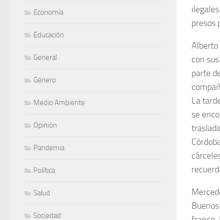
ilegale
Economía
presos p
Educación
Alberto 
General
con sus
parte d
Género
compañe
La tard
Medio Ambiente
se enco
Opinión
traslad
Córdoba
Pandemia
cárcele
recuerd
Política
Mercede
Salud
Buenos 
Sociedad
franco.