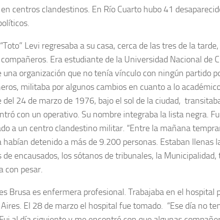
s en centros clandestinos. En Río Cuarto hubo 41 desapareci
olíticos.
“Toto” Levi regresaba a su casa, cerca de las tres de la tarde
 compañeros. Era estudiante de la Universidad Nacional de 
e una organización que no tenía vínculo con ningún partido pol
ros, militaba por algunos cambios en cuanto a lo académico
e del 24 de marzo de 1976, bajo el sol de la ciudad, transitab
ntró con un operativo. Su nombre integraba la lista negra. F
ado a un centro clandestino militar. “Entre la mañana tempra
 habían detenido a más de 9.200 personas. Estaban llenas la
s de encausados, los sótanos de tribunales, la Municipalidad, 
a con pesar.
s Brusa es enfermera profesional. Trabajaba en el hospital p
Aires. El 28 de marzo el hospital fue tomado. “Ese día no tení
 Fui al día siguiente y me encontré con que algunas compañe