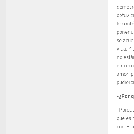
democra
detuvie
le conté
poner u
se acue
vida. Y
no están
entreco
amor, p
pudiero
-¿Por q
-Porque
que es 
corresp