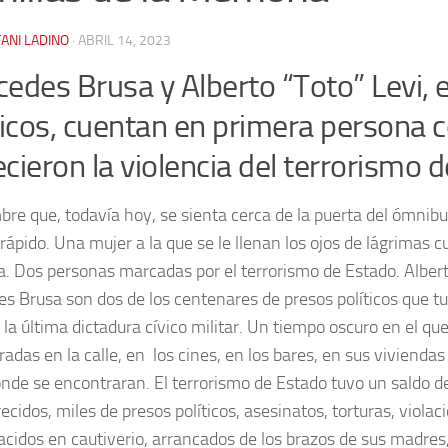
ANI LADINO
·
ABRIL 14, 2023
edes Brusa y Alberto “Toto” Levi, 
ticos, cuentan en primera persona
cieron la violencia del terrorismo 
re que, todavía hoy, se sienta cerca de la puerta del ómnib
 rápido. Una mujer a la que se le llenan los ojos de lágrimas 
. Dos personas marcadas por el terrorismo de Estado. Albert
s Brusa son dos de los centenares de presos políticos que t
 la última dictadura cívico militar. Un tiempo oscuro en el qu
adas en la calle, en los cines, en los bares, en sus viviendas
onde se encontraran. El terrorismo de Estado tuvo un saldo d
cidos, miles de presos políticos, asesinatos, torturas, violaci
acidos en cautiverio, arrancados de los brazos de sus madres