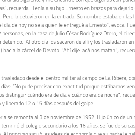
as”, recuerda. Tenía a su hijo Ernesto en brazos para dejarlo 
l. Pero la detuvieron en la entrada. Su nombre estaba en las 
el día de hoy no se a quien le entregué a Ernesto”, evoca. Fue
 personas, en la casa de Julio César Rodríguez Otero, el direct
detenido. Al otro día los sacaron de allí y los trasladaron en
) hacia la cárcel de Devoto. “Ahí dije: acá nos matan”
,
recuer
e trasladado desde el centro militar al campo de La Ribera, d
 días: “No pude precisar con exactitud porque estábamos ve
s distinguir cuándo era de día y cuándo era de noche”, recue
a y liberado 12 o 15 días después del golpe.
oria se remonta al 3 de noviembre de 1952. Hijo único de un
, terminó el colegio secundario a los 16 años, se fue de su cas
. Al principio siguió las ideas de economía que su padre le h