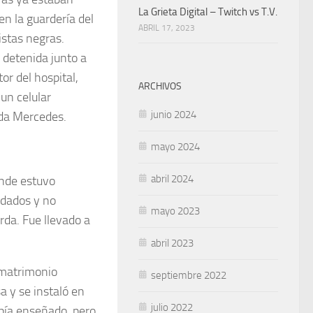
La Grieta Digital – Twitch vs T.V.
en la guardería del
ABRIL 17, 2023
listas negras.
 detenida junto a
or del hospital,
ARCHIVOS
 un celular
junio 2024
da Mercedes.
mayo 2024
abril 2024
onde estuvo
ndados y no
mayo 2023
rda. Fue llevado a
abril 2023
 matrimonio
septiembre 2022
a y se instaló en
julio 2022
abía enseñado, pero