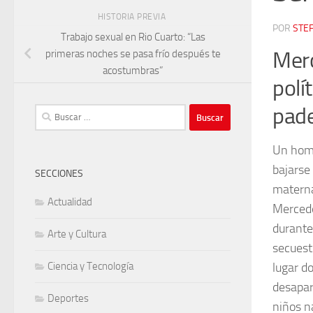
HISTORIA PREVIA
POR
STEF
Trabajo sexual en Rio Cuarto: “Las
Merc
primeras noches se pasa frío después te
acostumbras”
polí
pade
Buscar:
Un homb
bajarse
SECCIONES
materna
Actualidad
Mercede
durante
Arte y Cultura
secuestr
lugar d
Ciencia y Tecnología
desapare
Deportes
niños n