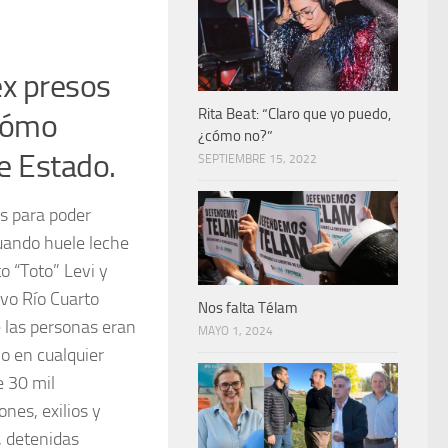
ex presos
Rita Beat: “Claro que yo puedo,
 cómo
¿cómo no?”
de Estado.
SEPTIEMBRE 15, 2022
us para poder
cuando huele leche
o “Toto” Levi y
uvo Río Cuarto
Nos falta Télam
e las personas eran
MAYO 1, 2024
 o en cualquier
e 30 mil
ones, exilios y
, detenidas