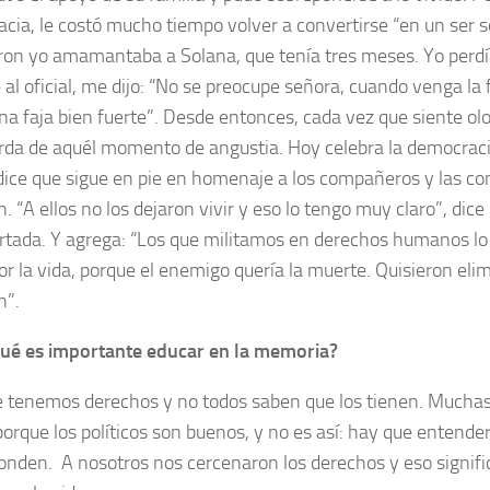
cia, le costó mucho tiempo volver a convertirse “en un ser 
ron yo amamantaba a Solana, que tenía tres meses. Yo perdí
 al oficial, me dijo: “No se preocupe señora, cuando venga la
na faja bien fuerte”. Desde entonces, cada vez que siente olo
rda de aquél momento de angustia. Hoy celebra la democracia
 dice que sigue en pie en homenaje a los compañeros y las 
. “A ellos no los dejaron vivir y eso lo tengo muy claro”, dice
rtada. Y agrega: “Los que militamos en derechos humanos l
or la vida, porque el enemigo quería la muerte. Quisieron eli
n”.
ué es importante educar en la memoria?
 tenemos derechos y no todos saben que los tienen. Mucha
porque los políticos son buenos, y no es así: hay que entende
onden. A nosotros nos cercenaron los derechos y eso signifi