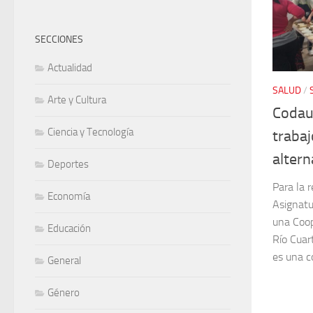
SECCIONES
Actualidad
SALUD
/
Arte y Cultura
Codau
Ciencia y Tecnología
trabaj
altern
Deportes
Para la 
Economía
Asignatu
una Coop
Educación
Río Cuar
es una co
General
Género